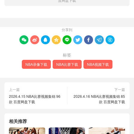
度网盘下载
分享到









标签
NBA录像下载
NBA比赛下载
NBA视频下载
上一篇
下一篇
2026.4.15 NBA比赛视频集锦 96
2026.4.16 NBA比赛视频集锦 85
款 百度网盘下载
款 百度网盘下载
相关推荐