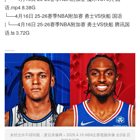
语.mp4 8.38G
└──4月16日 25-26赛季NBA附加赛 勇士VS快船 国语
| └──4月16日 25-26赛季NBA附加赛 勇士VS快船 腾讯国
语.ts 3.72G
……
未经允许不得转载：
麦豆录像网
»
2026.4.16 NBA比赛视频录像 全2场 百