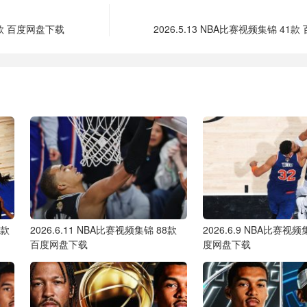
69款 百度网盘下载
2026.5.13 NBA比赛视频集锦 41
5款
2026.6.11 NBA比赛视频集锦 88款
2026.6.9 NBA比赛视频
百度网盘下载
度网盘下载