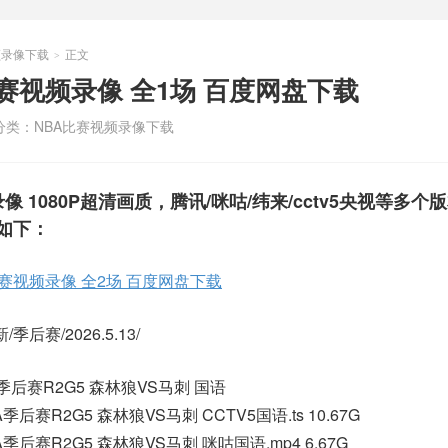
频录像下载
正文
>
BA比赛视频录像 全1场 百度网盘下载
分类：
NBA比赛视频录像下载
视频录像 1080P超清画质，腾讯/咪咕/纬来/cctv5央视等多个
如下：
NBA比赛视频录像 全2场 百度网盘下载
季后赛/2026.5.13/
BA季后赛R2G5 森林狼VS马刺 国语
BA季后赛R2G5 森林狼VS马刺 CCTV5国语.ts 10.67G
BA季后赛R2G5 森林狼VS马刺 咪咕国语.mp4 6.67G