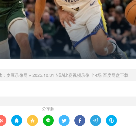
载：
麦豆录像网
»
2025.10.31 NBA比赛视频录像 全4场 百度网盘下载
分享到







