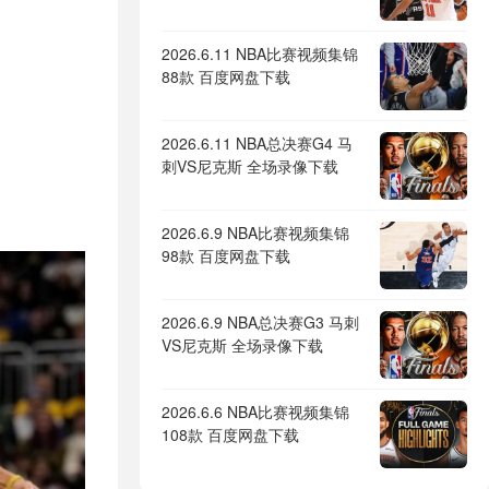
2026.6.11 NBA比赛视频集锦
88款 百度网盘下载
2026.6.11 NBA总决赛G4 马
刺VS尼克斯 全场录像下载
2026.6.9 NBA比赛视频集锦
98款 百度网盘下载
2026.6.9 NBA总决赛G3 马刺
VS尼克斯 全场录像下载
2026.6.6 NBA比赛视频集锦
108款 百度网盘下载