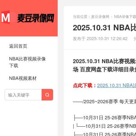
当前位置：
麦豆录像网
NBA录像下
>
2025.10.31 
发布于 2025-10-31 12:26:42
返回首页
NBA比赛视频录像
2025.10.31 NBA比
下载
场 百度网盘下载详细目录
NBA视频素材
点此下载：
2025.10.31 

——/2025~2026赛季 每天更新/
├──10月31日 25-26赛季
| └──10月31日 25-26赛季N
├──10月31日 25-26赛季