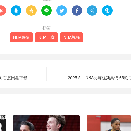








标签
NBA录像
NBA比赛
NBA视频
83款 百度网盘下载
2025.5.1 NBA比赛视频集锦 65