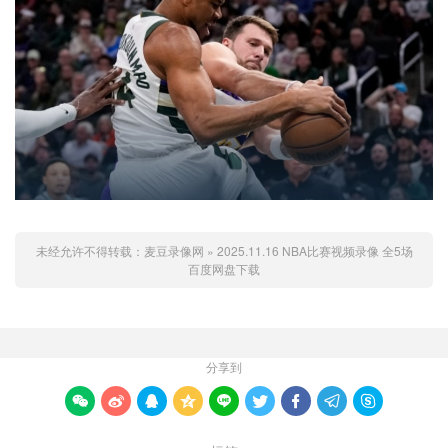
未经允许不得转载：
麦豆录像网
»
2025.11.16 NBA比赛视频录像 全5场
百度网盘下载
分享到








