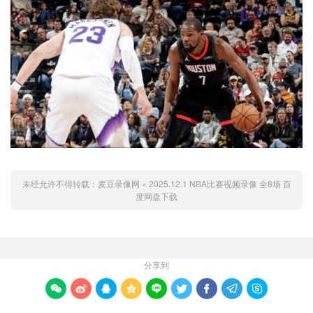
未经允许不得转载：
麦豆录像网
»
2025.12.1 NBA比赛视频录像 全8场 百
度网盘下载
分享到








