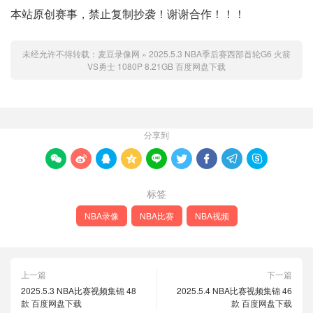
本站原创赛事，禁止复制抄袭！谢谢合作！！！
未经允许不得转载：
麦豆录像网
»
2025.5.3 NBA季后赛西部首轮G6 火箭
VS勇士 1080P 8.21GB 百度网盘下载
分享到









标签
NBA录像
NBA比赛
NBA视频
上一篇
下一篇
2025.5.3 NBA比赛视频集锦 48
2025.5.4 NBA比赛视频集锦 46
款 百度网盘下载
款 百度网盘下载