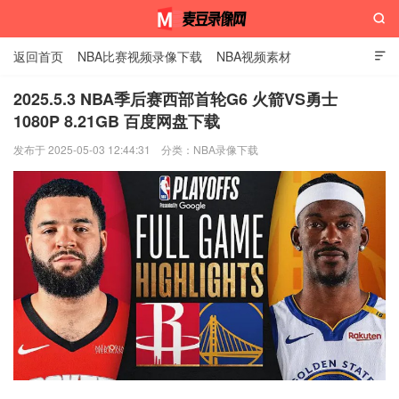

返回首页
NBA比赛视频录像下载
NBA视频素材

2025.5.3 NBA季后赛西部首轮G6 火箭VS勇士
1080P 8.21GB 百度网盘下载
麦豆录像网
发布于 2025-05-03 12:44:31
分类：
NBA录像下载