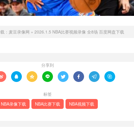
转载：
麦豆录像网
»
2026.1.5 NBA比赛视频录像 全8场 百度网盘下载
分享到








标签
NBA录像下载
NBA比赛下载
NBA视频下载