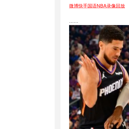
微博快手国语NBA录像回放
……