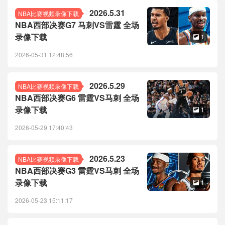
2026.5.31
NBA比赛视频录像下载
NBA西部决赛G7 马刺VS雷霆 全场
录像下载
1

2026-05-31 12:48:56
2026.5.29
NBA比赛视频录像下载
NBA西部决赛G6 雷霆VS马刺 全场
录像下载
1

2026-05-29 17:40:43
2026.5.23
NBA比赛视频录像下载
NBA西部决赛G3 雷霆VS马刺 全场
录像下载
1

2026-05-23 15:11:17