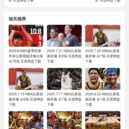
相关推荐
2025年NBA夏季联赛
2025.7.21 NBA比赛视
2025.7.20 NBA比赛视
所有比赛视频录像合集
频录像 全3场 百度网盘
频录像 全7场 百度网盘
全79场 百度网盘下载
下载
下载
2025.7.19 NBA比赛视
2025.7.17 NBA比赛视
2025.6.23 NBA比赛视
频录像 全6场 百度网盘
频录像 全7场 百度网盘
频录像 全1场 百度网盘
下载
下载
下载